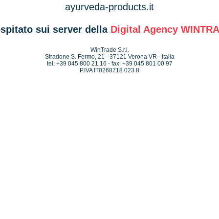
ayurveda-products.it
ospitato sui server della
Digital Agency
WINTR
WinTrade S.r.l.
Stradone S. Fermo, 21 - 37121 Verona VR - Italia
tel: +39 045 800 21 16 - fax: +39 045 801 00 97
P.IVA IT0268718 023 8